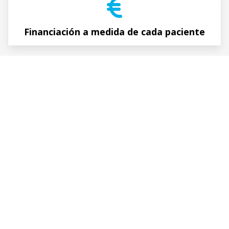
Financiación a medida de cada paciente
Clínica Villanueva cuidamos de
usted
Como clínica especializada en cirugía e implantología
oral ofrecemos un
servicio personalizado y un trato
cercano
que le den a cada paciente la seguridad y
confianza que necesitan durante su tratamiento. No
queremos que quede con dudas sobre el trabajo que
realizamos, así que nos preocupamos por ofrecerle
toda la información que necesite sin ningún tipo de
compromiso.